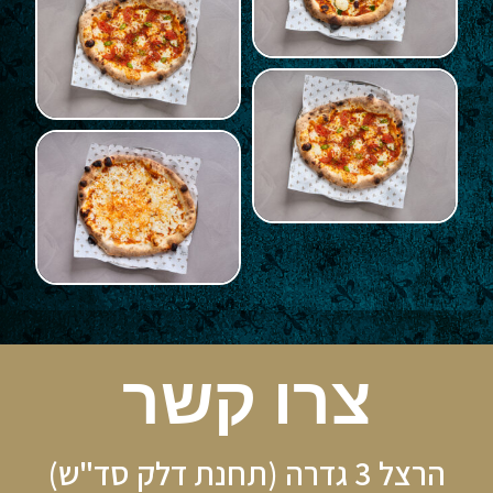
צרו קשר
הרצל 3 גדרה (תחנת דלק סד"ש)